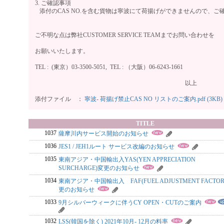
3. ご確認事項
添付のCAS NO.を含む貨物は寧波にて荷揚げができませんので、ご
ご不明な点は弊社CUSTOMER SERVICE TEAMまでお問い合わせを
お願いいたします。
TEL : (東京）03-3500-5051, TEL : （大阪）06-624
以上
添付ファイル ：
寧波- 荷揚げ禁止CAS NO リストのご案内.pdf (3KB)
TITLE
1037
薩摩川内サービス開始のお知らせ
1036
JES1 / JEH1ルート サービス改編のお知らせ
1035
東南アジア・中国輸出入YAS(YEN APPRECIATION
SURCHARGE)変更のお知らせ
1034
東南アジア・中国輸出入 FAF(FUEL ADJUSTMENT FACTOR
更のお知らせ
1033
9月シルバーウィークに伴うCY OPEN・CUTのご案内
1032
LSS(韓国を除く) 2021年10月- 12月の料率