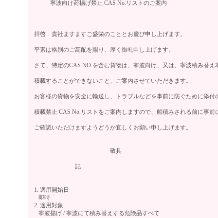
寧波向け荷揚げ禁止 CAS No.リストのご案内
拝啓 貴社ますますご盛栄のこととお慶び申し上げます。
平素は格別のご高配を賜り、厚く御礼申し上げます。
さて、特定のCAS NO.を含む貨物は、寧波向け、又は、寧波積み替え
積載することができないこと、ご案内させていただきます。
お客様の貨物を安全に輸送し、トラブルなどを事前に防ぐために添付
積載禁止 CAS No.リストをご案内しますので、船積みされる前に事前
ご確認いただけますようどうか宜しくお願い申し上げます。
敬具
記
1. 適用開始日
即時
2. 適用対象
寧波揚げ / 寧波にて積み替えする危険品すべて