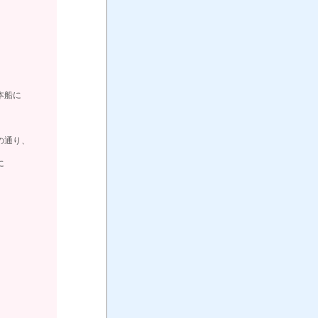
本船に
の通り、
に