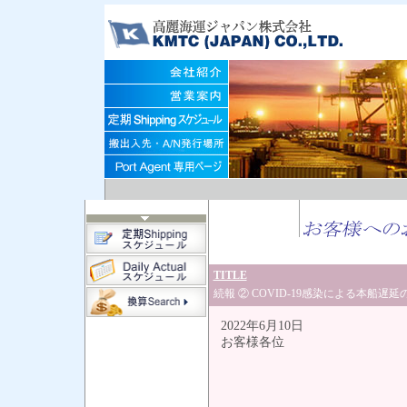
TITLE
続報 ② COVID-19感染による本船遅
2022年6月10日
お客様各位
高麗海運
営業部 