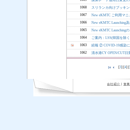
換算レート適用日変更の
1068
スリランカ向けブッキン
1067
New eKMTC ご利用マ
1066
New eKMTC Launc
1065
New eKMTC Launchingの
1064
ご案内：LSS(韓国を除く) 
1063
続報 ② COVID-19
1062
清水港CY OPEN/CU
[
3
] [
4
] [