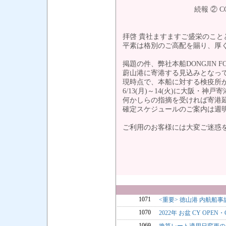
続報 ② COVID-1
拝啓 貴社ますますご盛栄のこと
平素は格別のご高配を賜り、厚
掲題の件、弊社本船DONGJIN 
蔚山港に寄港する見込みとなっ
現時点で、本船に対する検疫所か
6/13(月)～14(火)に大阪
何かしらの指摘を受ければ寄港
確定スケジュールのご案内は週明け
ご利用のお客様には大変ご迷惑
1071
<重要> 徳山港 内航船
1070
2022年 お盆 CY OPE
1069