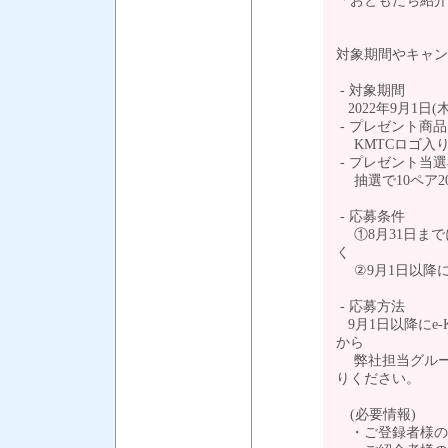
「おともだち紹介
対象期間やキャン
- 対象期間
2022年9月1日(木)
- プレゼント商品
KMTCロゴ入り
- プレゼント当
抽選で10ペア2
- 応募条件
①8月31日までに
く
②9月1日以降に
- 応募方法
9月1日以降にe
から
弊社担当グループアド
りください。
(必要情報)
・ご登録者様のお名