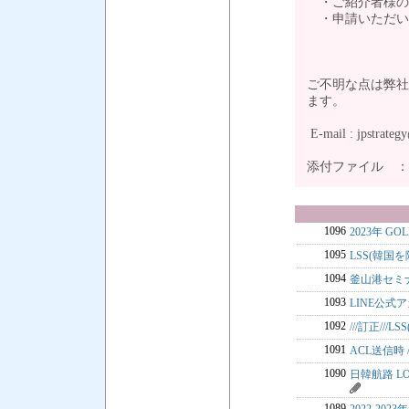
・ご紹介者様のお名
・申請いただいたBo
ご不明な点は弊社
ます。
E-mail : jpstrate
添付ファイル 
1096
2023年 GO
1095
LSS(韓国を
1094
釜山港セミナ
1093
LINE公式
1092
///訂正///
1091
ACL送信時 
1090
日韓航路 LO
1089