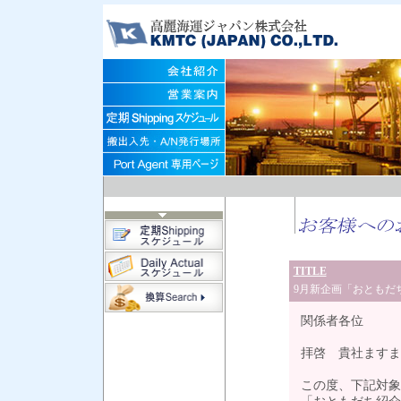
TITLE
9月新企画「おともだ
関係者各位
拝啓 貴社ますま
この度、下記対象