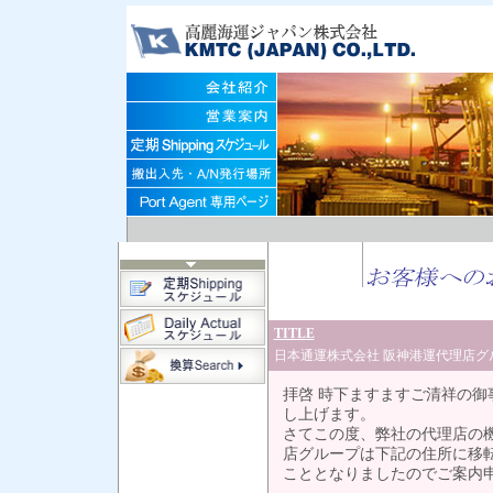
TITLE
日本通運株式会社 阪神港運代理店グ
拝啓 時下ますますご清祥の
し上げます。
さてこの度、弊社の代理店の機
店グループは下記の住所に移
こととなりましたのでご案内