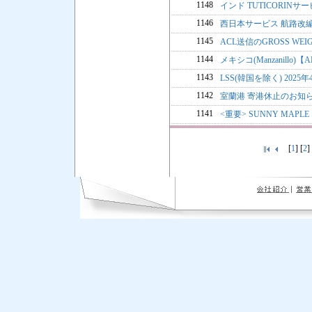
1148
インド TUTICORINサ
1146
西日本サービス 航路改
1145
ACL送信のGROSS WE
1144
メキシコ(Manzanill
1143
LSS(韓国を除く) 2025年
1142
室蘭港 寄港休止のお知
1141
<重要> SUNNY MA
[
1
] [
2
]