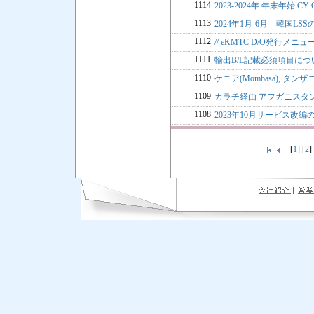
1114
2023-2024年 年末年始 CY
1113
2024年1月-6月 韓国LS
1112
// eKMTC D/O発行メニュー U
1111
輸出B/L記載必須項目につ
1110
ケニア(Mombasa), タンザ
1109
カラチ経由 アフガニスタ
1108
2023年10月サービス改編
[
1
] [
2
]