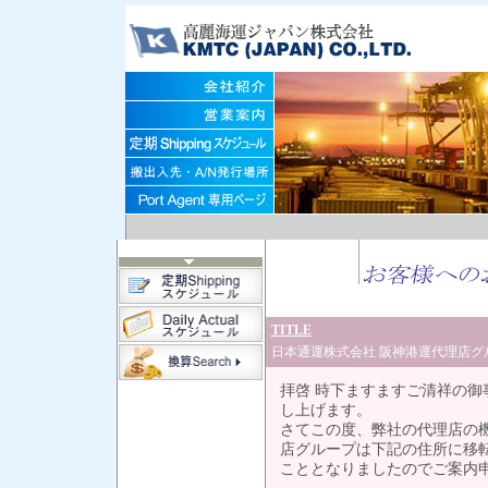
TITLE
日本通運株式会社 阪神港運代理店グ
拝啓 時下ますますご清祥の
し上げます。
さてこの度、弊社の代理店の機
店グループは下記の住所に移
こととなりましたのでご案内