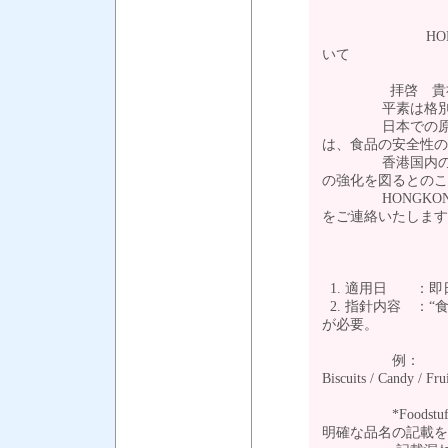
HONGKONG向
いて
拝啓 貴社ます
平素は格別のご
日本での原子力
は、食品の安全性
香港国内の信頼
の強化を図るとの
HONGKONG向
をご連絡いたしま
1. 適用日 ：即
2. 指針内容 ：“食
が必要。
例：
Biscuits / Candy / Fru
*Foodstuff 
明確な品名の記載