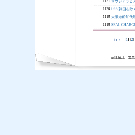
1121
サウジアラビ
1120
LSS(韓国を除く
1119
大阪港船舶代
1118
SEAL CHA
[
1
] [
2
]