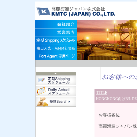
TITLE
HONGKONG向けB/L 
20
お客様各位
高麗海運ジャパン