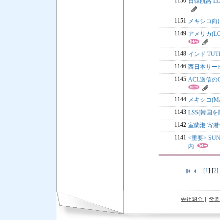
1150
日韓航路 LO
1151
メキシコ向
1149
アメリカ(L
1148
インド TUT
1146
西日本サー
1145
ACL送信のG
1144
メキシコ(Ma
1143
LSS(韓国を
1142
室蘭港 寄
1141
<重要> S
内
[
1
] [
2
]