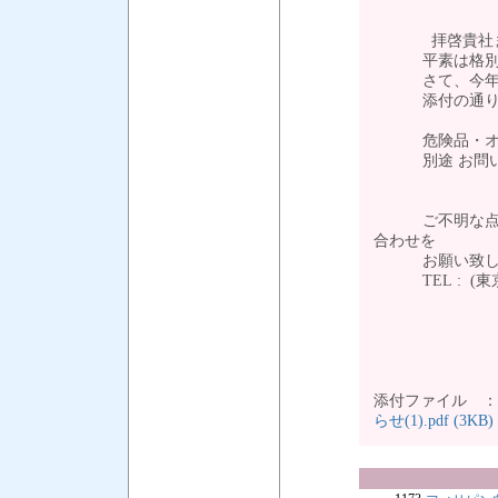
拝啓貴社ます
平素は格別のご
さて、今年のお盆
添付の通りご案
危険品・オーバ
別途 お問い合
ご不明な点は弊
合わせを
お願い致し
TEL : (東京）03
添付ファイル 
らせ(1).pdf (3KB)