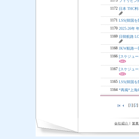
1173
フィリピン
1172
日本 THC
1171
LSS(韓国を
1170
2025-26年
1169
日韓航路 LO
1168
JKW航路
1166
[スケジュ
1167
[スケジュ
1165
LSS(韓国を除
1164
*再掲*上
[
1
] [
2
]