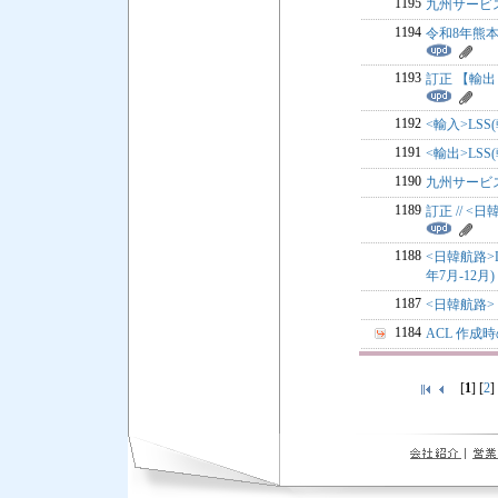
1195
九州サービス
1194
令和8年熊
1193
訂正 【輸出：
1192
<輸入>LSS
1191
<輸出>LSS
1190
九州サービス
1189
訂正 // <
1188
<日韓航路>L
年7月-12月)
1187
<日韓航路> 
1184
ACL 作成
[
1
] [
2
]