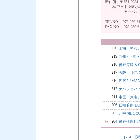
新住所）〒651-0088
神戸市中央区小野柄
アーバンエー
TEL NO.）078-230-6
FAX NO.）078-230-
220
上海・寧波 
219
九州 / 上
218
神戸港輸入
217
大阪・神戸
216
BUSA / M
212
ナバシェバ
211
中国・東南
206
日韓航路 DO
205
北中国DOCU
204
神戸代理店
[
4