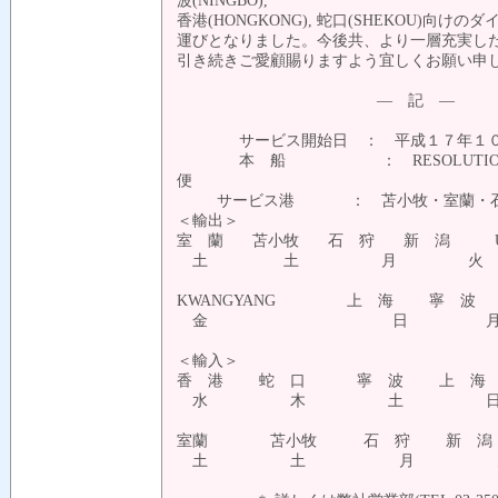
波(NINGBO),
香港(HONGKONG), 蛇口(SHEKOU)向
運びとなりました。今後共、より一層充実し
引き続きご愛顧賜りますよう宜しくお願い申
― 記 ―
サービス開始日 ： 平成１７年１０
本 船 ： RESOLUTION / SK
便
サービス港 ： 苫小牧・室蘭・石
＜輸出＞
室 蘭 苫小牧 石 狩 新 潟 U
土 土 月 
KWANGYANG 上 海 寧 
金 日 月
＜輸入＞
香 港 蛇 口 寧 波 上 海 U
水 木 土 
室蘭 苫小牧 石 狩 新 潟
土 土 月 