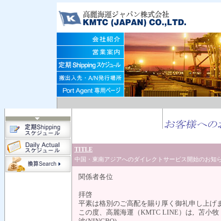
TITLE
中国・東南アジアへのダイレクトサービス開始のお知
関係者各位 平
拝啓
平素は格別のご高配を賜り厚く御礼申し上
この度、高麗海運（KMTC LINE）は, 苫小牧・室蘭