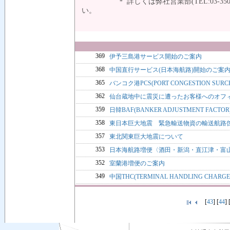
＊ 詳しくは弊社営業部(TEL:03-3500
以
369
伊予三島港サービス開始のご案内
368
中国直行サービス(日本海航路)開始のご案
365
バンコク港PCS(PORT CONGESTION S
362
仙台蔵地中に震災に遭ったお客様へのオフ
359
日韓BAF(BANKER ADJUSTMENT FAC
358
東日本巨大地震 緊急輸送物資の輸送航路
357
東北関東巨大地震について
353
日本海航路増便〈酒田・新潟・直江津・富
352
室蘭港増便のご案内
349
中国THC(TERMINAL HANDLING CHA
[
43
] [
44
] 