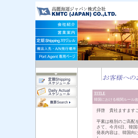
TITLE
韓国における税関ルール
拝啓 貴社ますます
平素は格別のご高配
さて、今月6日、韓
発表内容は、韓国向