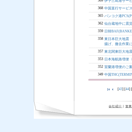
369
伊予三島港サー
368
中国直行サービス
365
バンコク港PCS(P
362
仙台蔵地中に震
359
日韓BAF(BANKE
358
東日本巨大地震
揚げ、撤去作業
357
東北関東巨大地
353
日本海航路増便
352
室蘭港増便のご
349
中国THC(TERMI
[
43
] [
44
] 