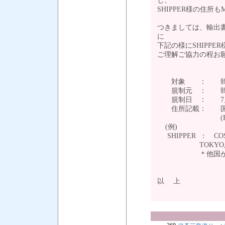
し、
SHIPPER様の住所
つきましては、輸出書類(DO
に
下記の様にSHIPP
ご理解ご協力の程お
対象 ： 韓国向
規制元 ： 韓
規制日 ： 7月
住所記載： 国名
(FULL-AD
(例)
SHIPPER ： COSM
TOKYO, JAPAN
＊他国がSHIP
以 上