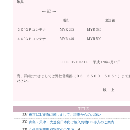
敬具
--- 記 ---
現行 改訂後
２０‘ＧＰコンテナ MYR 295 MYR 335
４０‘ＧＰコンテナ MYR 440 MYR 500
EFFECTIVE DATE : 平成１9年2月15日
尚、詳細につきましては弊社営業部（０３－３５００－５０５１）まで
ださい。
以 上
TITLE
337
東京LCL貨物に関しまして、現場からのお願い
332
青島・天津・大連発日本向け輸入貨物CIS導入のご案内
331
八代港利用助成制度のご案内