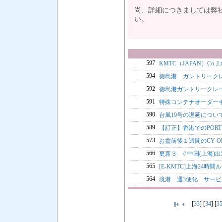
尚、詳細につきましては弊
い。 
597
KMTC（JAPAN）Co
594
徳島港 ガントリーク
592
徳島港ガントリークレ
591
特殊コンテナオーダー
590
台風19号の遅延につい
589
【訂正】香港でのPORT 
573
お盆前後１週間のCY OP
566
更新３ // 中国(上海)
565
[E-KMTC]上海24時
564
境港 週3便化 サー
[
33
] [
34
] [
3