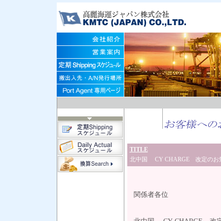
TITLE
北中国 CY CHARGE 改定の
平成25年
関係者各位