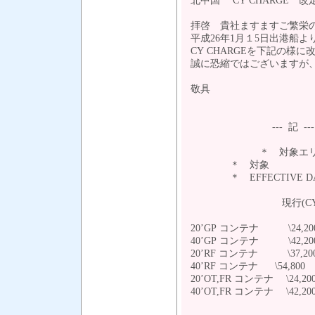
北中国 CY CHARGE 
拝啓 貴社ますますご繁栄
平成26年1月１5日出港船よ
CY CHARGEを下記の様
誠に恐縮ではございますが
敬具
--- 記 ---
＊ 対象エリア ： 
＊ 対象 ： 
＊ EFFECTIVE DAT
現行(CYC)
20’GP コンテナ \24,
40’GP コンテナ \42,
20’RF コンテナ \37,
40’RF コンテナ \54,80
20’OT,FR コンテナ \24
40’OT,FR コンテナ \42