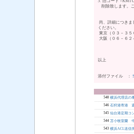
3. 旧コード ｢
削除致します。
尚、詳細につきま
ください。
東京（０３－３５
大阪（０６－６２
以上
添付ファイル ：
548
横浜代理店の
546
石狩港寄港 
545
仙台港定期コ
544
苫小牧室蘭 中
543
横浜ACL送信