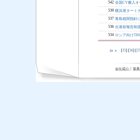
542
全国CY搬入
539
横浜港ターミナ
537
青島税関指針に
536
出港前報告制
534
ロシア向けTHC(
[
35
] [
36
] [
3