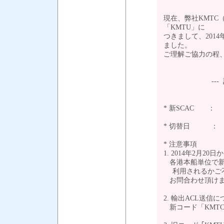
現在、弊社KMTC
「KMTU」に
つきまして、201
ました。
ご理解ご協力の
--- 記 
* 新SCAC ： 
* 切替日 ： 2
* 注意事項
1. 2014年2月2
各港本船単位で新
利用されるかご不
お問合わせ頂け
2. 輸出ACL送
新コード「KMT