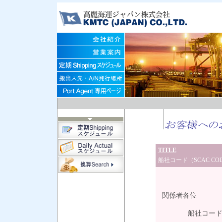
TITLE
船社コード（SCAC C
平成
関係者各位
船社コード（SC