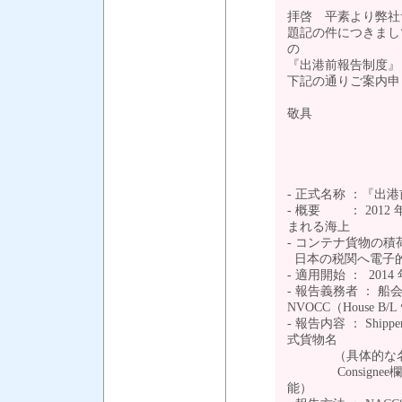
拝啓 平素より弊社
題記の件につきまして
の
『出港前報告制度』
下記の通りご案内申
敬具
- 
- 正式名称 ：『出港前報告
- 概要 ： 201
まれる海上
- コンテナ貨物の
日本の税関へ電子的
- 適用開始 ： 201
- 報告義務者 ： 船会
NVOCC（House B/
- 報告内容 ： Shippe
式貨物名
（具体的な名称に
Consignee欄 “T
能）