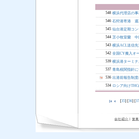
548
横浜代理店の事
546
石狩港寄港 週
545
仙台港定期コン
544
苫小牧室蘭 中
543
横浜ACL送信
542
全国CY搬入オ
539
横浜港ターミナ
537
青島税関指針に
536
出港前報告制度
534
ロシア向けTHC(
[
35
] [
36
] [
3