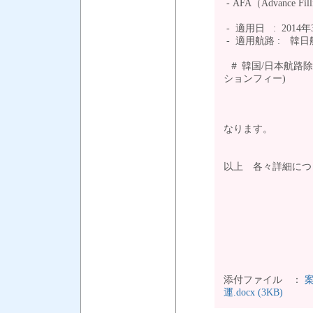
- AFA（Advance Fil
- 適用日 : 201
- 適用航路 : 韓
＃ 韓国/日本航路除
ションフィー)
の値上げ
新料金は KRW 3
3月10日入
なります。
以上 各々詳細につき
添付ファイル ：
運.docx (3KB)