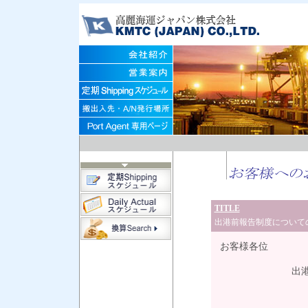
TITLE
出港前報告制度について
お客様各位
出港前報告制