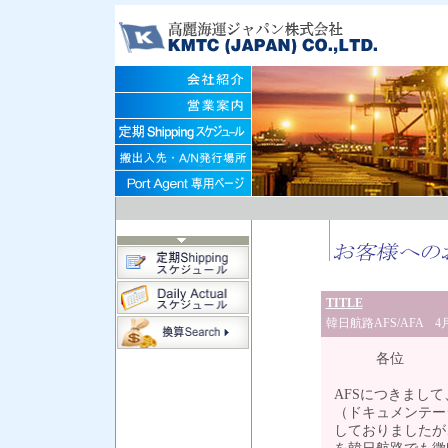
TITLE
韓日航路AFS/AFA
各位
AFSにつきまして
（ドキュメンテー
しておりましたが、