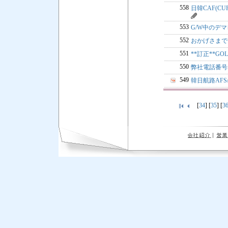
558
日韓CAF(CU
553
G/W中のデ
552
おかげさまで
551
**訂正**GOL
550
弊社電話番
549
韓日航路AFS
[
34
] [
35
] [
3