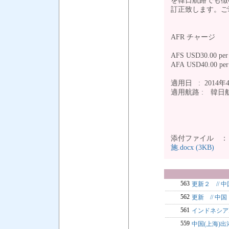
を韓日航路でも徴
訂正致します。
AFR チャージ
AFS USD30.00
AFA USD40.00 pe
適用日 : 2014
適用航路 : 韓
添付ファイル 
施.docx (3KB)
563
更新２ // 
562
更新 // 
561
インドネシアF
559
中国(上海)