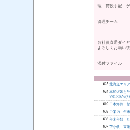
代理店管
理 荷役手配
クレー
管理チーム 03-
総務・経理
各社員直通ダイ
よろしくお願
添付ファイル 
625
北海道エリ
624
本船遅延とVOY
V.0196E/W(
619
日本海側一
609
ご案内 年
608
年末年始 D
607
苫小牧 東