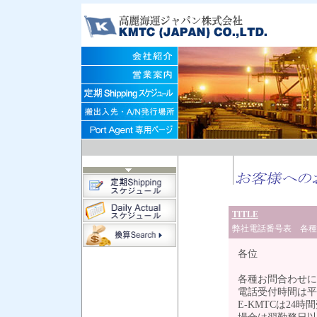
TITLE
弊社電話番号表 各
各位
各種お問合わせに
電話受付時間は平
E-KMTCは24