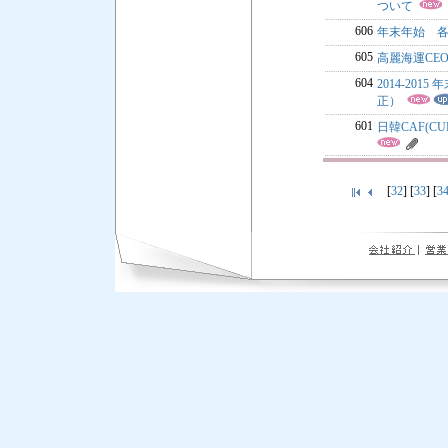
ついて
606
年末年始 各
605
高麗海運CE
604
2014-20
正）
601
日韓CAF(CU
[
32
] [
33
] [
3