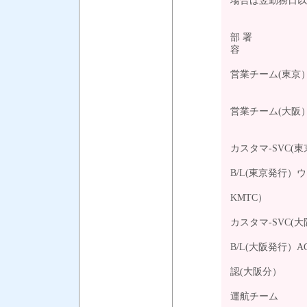
場合は翌勤務
部 署 部
営業チーム(東京） 0
運賃見積
営業チーム(大阪） 0
運賃見積
カスタマ-SVC(東京)
お客様か
B/L(東京発行）
サレンダー
KMTC）
カスタマ-SVC(大阪)
お客様から
B/L(大阪発行）AC
DOR、E
認(大阪分）
運航チーム 03