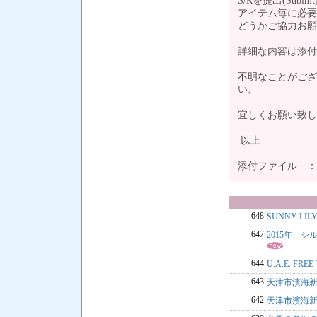
S/Rを提出(Su
アイテム毎に必要
どうかご協力お
詳細な内容は添
不明なことがござ
い。
宜しくお願い致し
以上
添付ファイル 
648
SUNNY LIL
647
2015年 シ
644
U.A.E. F
643
天津市濱海新
642
天津市濱海