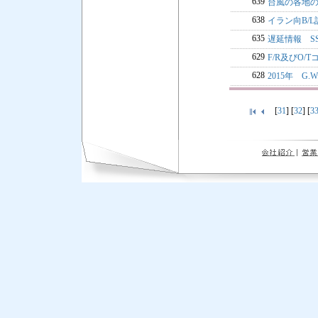
639
台風の各地
638
イラン向B/
635
遅延情報 S
629
F/R及びO
628
2015年 G.
[
31
] [
32
] [
3