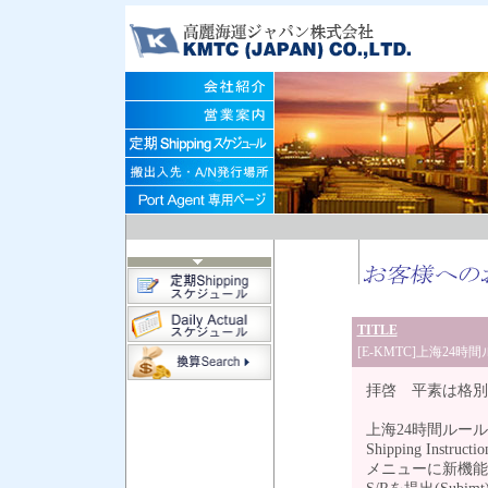
TITLE
[E-KMTC]上海24時
拝啓 平素は格
上海24時間ルー
Shipping Instructio
メニューに新機