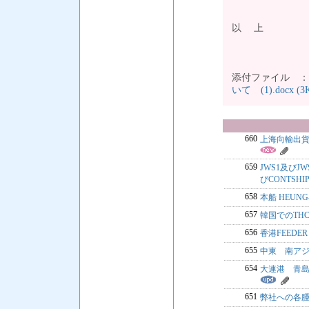
以 上
添付ファイル 
いて (1).docx (3
660
上海向輸出貨
659
JWS1及びJ
びCONTSHIP
658
本船 HEUNG
657
韓国でのTHC
656
香港FEEDER
655
中東 南アジ
654
大連港 青島
651
弊社への各