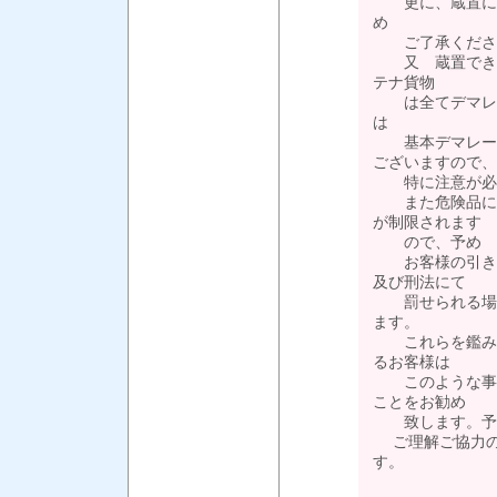
更に、蔵置に関
め
ご了承くださ
又 蔵置できる
テナ貨物
は全てデマレー
は
基本デマレージ
ございますので、
特に注意が必
また危険品につ
が制限されます
ので、予め 
お客様の引き取
及び刑法にて
罰せられる場合
ます。
これらを鑑み、
るお客様は
このような事態
ことをお勧め
致します。予
ご理解ご協力の