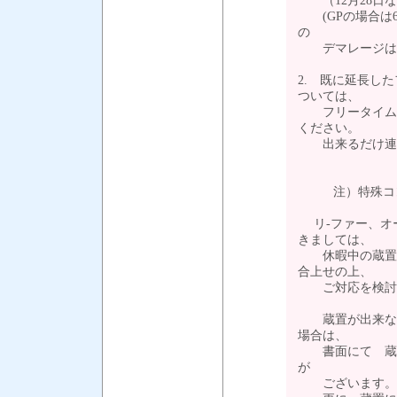
（12月28日な
(GPの場合は6
の
デマレージは一
2. 既に延長し
ついては、
フリータイム後
ください。
出来るだけ連
注）特殊コン
リ-ファー、オ
きましては、
休暇中の蔵置が
合上せの上、
ご対応を検討
蔵置が出来ない
場合は、
書面にて 蔵置
が
ございます。