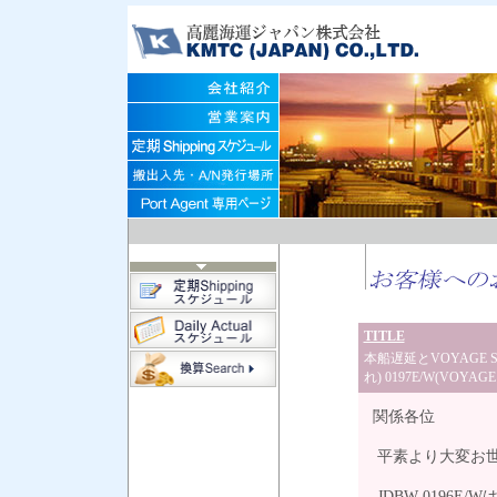
TITLE
本船遅延とVOYAGE SK
れ) 0197E/W(VOYAGE 
関係各位
平素より大変お
JDBW 0196E