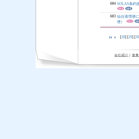
684
SOLAS条
683
仙台港増便に
便）
[
28
] [
29
] [
3