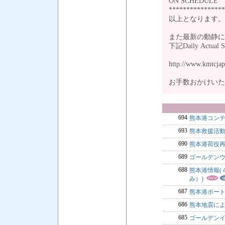
ON SCHEDULE
****************
以上となります。
また最新の動静に
下記Daily Act
http://www.kmtcjap
お手数おかけい
694
熊本港コン
693
熊本救援活
690
熊本港荷役
689
ゴールデンウイ
688
熊本港情報(
み）)
687
熊本港ポー
686
熊本地震に
685
ゴールデンイ