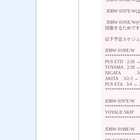
JDBW 0197E/
JDBW 0195
回復するためです
以下予定スケジュ
JDBW 0196E/W
****************
PUS ETD : 2/26
TOYAMA : 2/28
NIGATA : 3/
AKITA : 3/2-3 
PUS ETA : 3/4 
****************
JDBW 0197E/W
****************
VOYAGE SKIP
****************
JDBW 0198E/W
****************