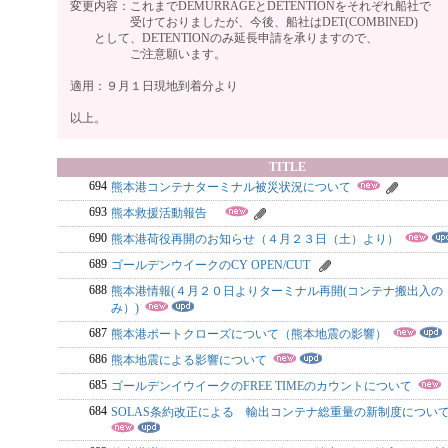
変更内容：これまでDEMURRAGEとDETENTIONをそれぞれ船社で
受けておりましたが、今後、船社はDET(COMBINED)
として、DETENTIONのみ延長申請を承りますので、
ご注意願います。
適用：９月１日現地到着分より
以上。
TITLE
694
熊本港コンテナターミナル被災状況について
693
熊本救援活動報告
690
熊本港荷役再開のお知らせ（４月２３日（土）より）
689
ゴールデンウイークのCY OPEN/CUT
688
熊本港情報(４月２０日よりターミナル再開(コンテナ搬出入の
み）)
687
熊本港ポートクローズについて（熊本地震の影響）
686
熊本地震による影響について
685
ゴールデンイウイークのFREE TIMEのカウントについて
684
SOLAS条約改正による 輸出コンテナ総重量の新制度につい