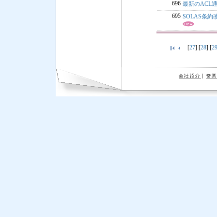
696
最新のACL
695
SOLAS条
[
27
] [
28
] [
2