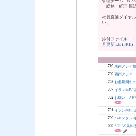
管理チーム 03-35
総務・経理 振込
社員直通ダイヤル
い。
添付ファイル 
月更新.xls (3KB)
710
東南アジア
709
西南アジア ・
708
お盆期間中のF
707
イラン向B/
702
お願い AHR
701
イラン向B/
700
パキスタン向B
699
SOLAS条