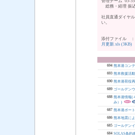
管理チーム 03-35
総務・経理 振込
社員直通ダイヤル
い。
添付ファイル 
月更新.xls (3KB)
694
熊本港コン
693
熊本救援活
690
熊本港荷役
689
ゴールデンウイ
688
熊本港情報(
み）)
687
熊本港ポー
686
熊本地震に
685
ゴールデンイ
684
SOLAS条