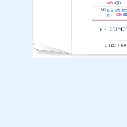
683
仙台港増便に
便）
[
28
] [
29
] [
3