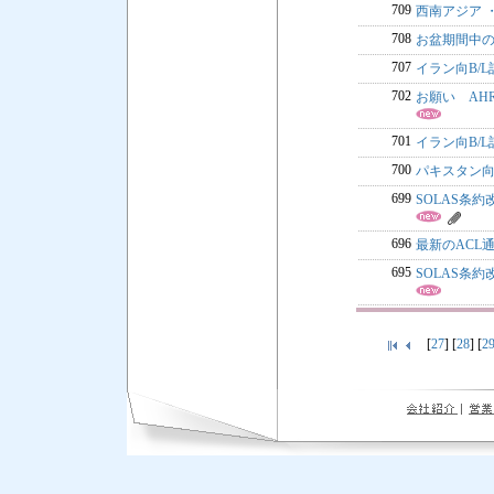
709
西南アジア ・
708
お盆期間中のF
707
イラン向B/
702
お願い AHR
701
イラン向B/
700
パキスタン向B
699
SOLAS条
696
最新のACL
695
SOLAS条
[
27
] [
28
] [
2