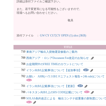
詳細は添付ファイルご確認下さい。
また、若干変更等になる可能性もございますので、
現場へもお問い合わせください。
敬具
添付ファイル ：
GW CY CUT,CY OPEN (1).xlsx (3KB)
TITLE
710
東南アジア輸出入貨物運賃修復のご案内
709
西南アジア ・ロシアDocument Fee改定のお知らせ
708
お盆期間中のFREE TIMEのカウントについて
707
イラン向B/L記載事項について【追加事項】
702
お願い AHR(ハウスB/Lマニフェスト報告＝24h rule)について
701
イラン向B/L記載事項について【更新】
700
パキスタン向B/L上のHS CODE記載について
699
SOLAS条約改正による 輸出コンテナ総重量の新制度について 