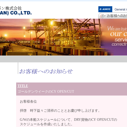
TITLE
ゴールデンウイークのCY OPEN/CUT
お客様各位
拝啓 時下益々ご清祥のこととお慶び申し上げます。
G/Wの本船スケジュールについて、DRY貨物のCY OPEN/CUTの
スケジュールを作成いたしました。