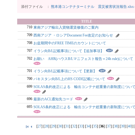
添付ファイル ：
熊本港コンテナターミナル 震災被害状況報告.xlsx (
TITLE
710
東南アジア輸出入貨物運賃修復のご案内
709
西南アジア ・ロシアDocument Fee改定のお知らせ
708
お盆期間中のFREE TIMEのカウントについて
707
イラン向B/L記載事項について【追加事項】
702
お願い AHR(ハウスB/Lマニフェスト報告＝24h rule)について
701
イラン向B/L記載事項について【更新】
700
パキスタン向B/L上のHS CODE記載について
699
SOLAS条約改正による 輸出コンテナ総重量の新制度について 
696
最新のACL通知先コード
695
SOLAS条約改正による 輸出コンテナ総重量の新制度について 
[
27
] [
28
] [
29
] [
30
] [
31
] [
32
] [
33
] [
34
] [
35
] [
36
] [
37
] [
38
] [
39
] [
40
] [