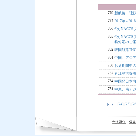
779
新航路 ”新
774
2017年 - 
766
6次 NACCS
765
6次 NACC
務対応のご
762
韓国航路TH
761
中国、アジア
758
お盆期間中のF
757
直江津港寄
754
中国発日本向
751
中東、南アジ
[
24
] [
25
] [
2