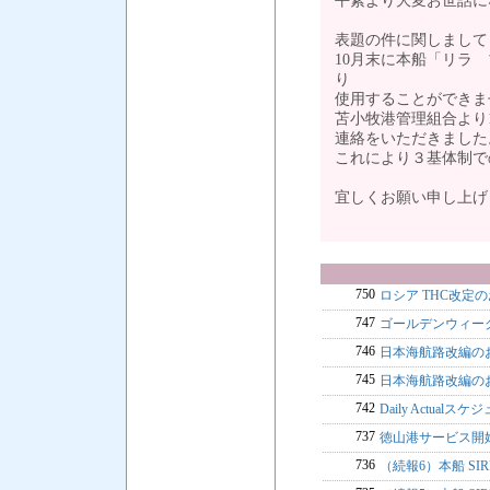
平素より大変お世話に
表題の件に関しまして
10月末に本船「リラ
り
使用することができま
苫小牧港管理組合より1
連絡をいただきました
これにより３基体制で
宜しくお願い申し上げ
750
ロシア THC改定
747
ゴールデンウィーク
746
日本海航路改編のお
745
日本海航路改編のお
742
Daily Actua
737
徳山港サービス開
736
（続報6）本船 SI