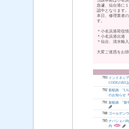
当該本船は小名浜
急遽、仙台港に１
認中となります。
本日、修理業者の
す。
＊小名浜港荷役情
＊小名浜港出港
＊仙台、清水輸入
大変ご迷惑をお掛
793
インドネシア向
CODEのB/
792
新航路 "LAE
のお知らせ
791
新航路 ”新
788
ゴールデンウ
785
ナバシェバ向け I
内