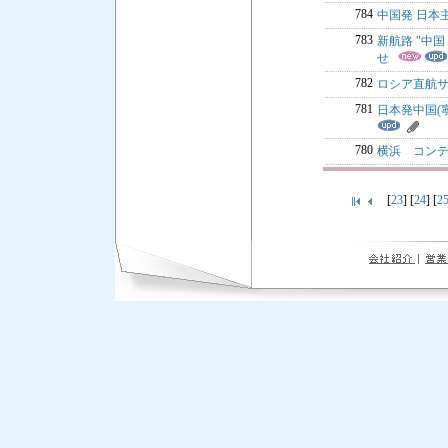
784
中国発 日本
783
新航路 "中
せ
782
ロシア直航
781
日本発中国(
780
横浜 コン
[
23
] [
24
] [
2