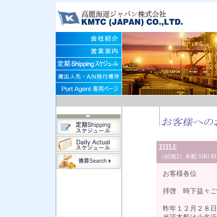
TITLE
（続報2）本船 SIR
お客様各位
拝啓 時下益々ご
昨年１２月２８日