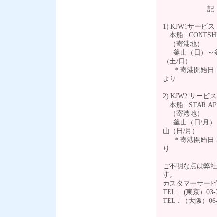
記
1) KJW1サービス
本船 : CONTSH
（寄港地）
釜山（日）～釜
（土/日）
＊寄港開始日 : ４
より
2) KJW2 サービス
本船 : STAR AP
（寄港地）
釜山（日/月）
山（日/月）
＊寄港開始日 : ４
り
ご不明な点は弊社
す。
カスタマーサービ
TEL : (東京）03-3
TEL : （大阪）06-6
以