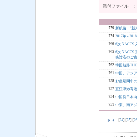
添付ファイル 
779
新航路 ”新
774
2017年 - 
766
6次 NACCS
765
6次 NACC
務対応のご
762
韓国航路TH
761
中国、アジア
758
お盆期間中のF
757
直江津港寄
754
中国発日本向
751
中東、南アジ
[
24
] [
25
] [
2