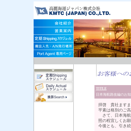
TITLE
日本海航路改編のお知
拝啓 貴社ますま
平素は格別のご高
さて、日本海航
照の程宜しくお願
今後とも、引き続