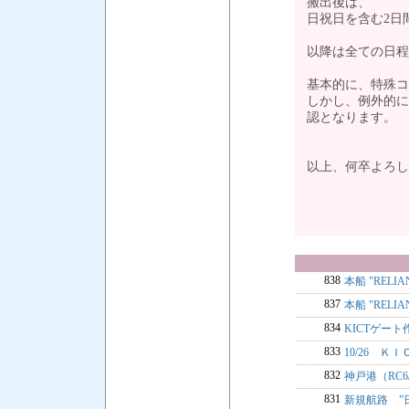
搬出後は、
日祝日を含む2日
以降は全ての日程
基本的に、特殊
しかし、例外的に
認となります。
以上、何卒よろし
838
本船 "RELI
837
本船 "RELI
834
KICTゲート
833
10/26 Ｋ
832
神戸港（RC
831
新規航路 ”