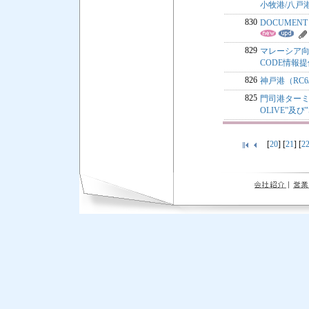
小牧港/八戸
830
DOCUMENT
829
マレーシア向
CODE情報
826
神戸港（RC
825
門司港ターミ
OLIVE”及び"
[
20
] [
21
] [
2