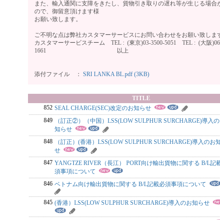
また、輸入通関に支障をきたし、貨物引き取りの遅れ等が生じる場合
ので、御留意頂けます様
お願い致します。
ご不明な点は弊社カスタマーサービスにお問い合わせをお願い致しま
カスタマーサービスチーム TEL : (東京)03-3500-5051 TEL : (大阪)06-
1661 以上
添付ファイル ：
SRI LANKA BL.pdf (3KB)
TITLE
852
SEAL CHARGE(SEC)改定のお知らせ
849
（訂正②）（中国）LSS(LOW SULPHUR SURCHARGE)導入
知らせ
848
（訂正）(香港）LSS(LOW SULPHUR SURCHARGE)導入のお
せ
847
YANGTZE RIVER（長江） PORT向け輸出貨物に関する B/L記
須事項について
846
ベトナム向け輸出貨物に関する B/L記載必須事項について
845
(香港）LSS(LOW SULPHUR SURCHARGE)導入のお知らせ