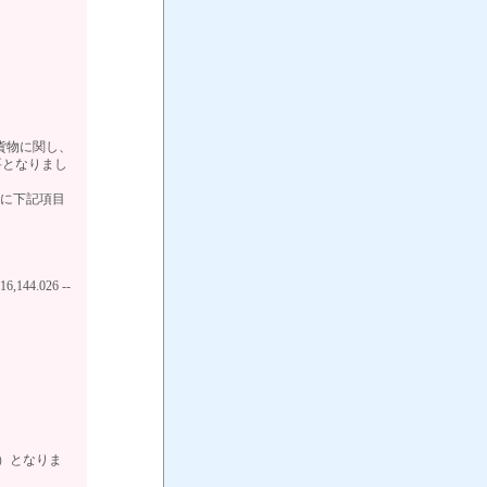
貨物に関し、
必要となりまし
Nに下記項目
44.026 --
担）となりま