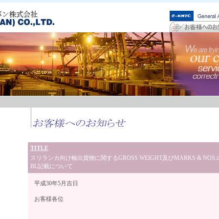
TITLE
スリランカ向け輸出貨物に関するGROSS WEIGHT及びMARKS & NOS.
BL記載について
平成30年5月吉日
お客様各位
高麗