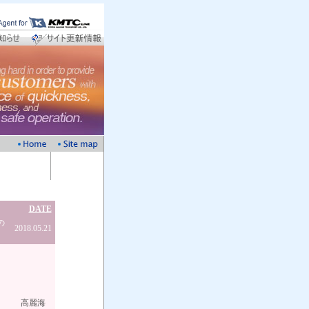
DATE
の
2018.05.21
海