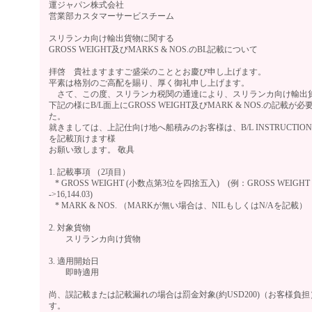
運ジャパン株式会社
営業部カスタマーサービスチーム
スリランカ向け輸出貨物に関する
GROSS WEIGHT及びMARKS & NOS.のBL記載について
拝啓 貴社ますますご盛栄のこととお慶び申し上げます。
平素は格別のご高配を賜り、厚く御礼申し上げます。
さて、この度、スリランカ税関の通達により、スリランカ向け輸出
下記の様にB/L面上にGROSS WEIGHT及びMARK & NOS.の記載が
た。
就きましては、上記仕向け地へ船積みのお客様は、B/L INSTRUCTIO
を記載頂けます様
お願い致します。 敬具
1. 記載事項 （2項目）
* GROSS WEIGHT (小数点第3位を四捨五入) (例：GROSS WEIGHT 16,1
->16,144.03)
* MARK & NOS. （MARKが無い場合は、NILもしくはN/Aを記載）
2. 対象貨物
スリランカ向け貨物
3. 適用開始日
即時適用
尚、誤記載または記載漏れの場合は罰金対象(約USD200)（お客様負
す。