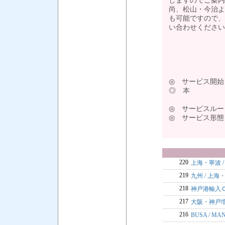
しますのでご案内
尚、松山・今治よ
も可能ですので、詳し
い合わせください
- 
◎ サービス開始
◎ 本 船 ： 
“SUN
◎ サービスルート
◎ サービス形
220
上海・寧波 
219
九州 / 上
218
神戸港輸入
217
大阪・神戸
216
BUSA / M