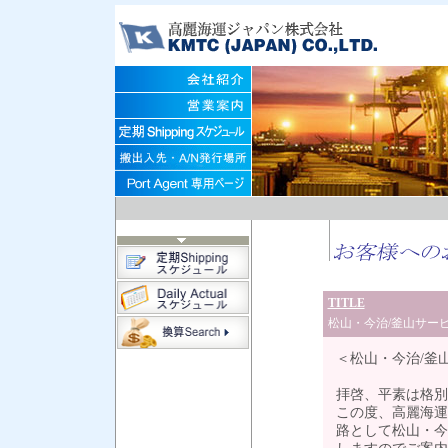
TITLE
松山・今治/釜山サービス
＜松山・今治/釜
拝啓、平素は格別
この度、高麗海運
路として松山・今