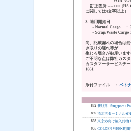
FOR NORMA
訂正箇所 ---->>> (HS 
に関しては4文字以上）
3. 適用開始日
- Normal Cargo
- Scrap/Waste Carg
尚、記載漏れの場合は罰
き取りの遅れ等が
生じる場合が御座います
ご不明な点は弊社カスタ
カスタマーサービスチーム TEL 
1661
添付ファイル ：
ベトナ
872
新航路 "Singapore 
869
清水港ターミナル変
868
東京港向け輸入貨物 
865
GOLDEN WEEK期