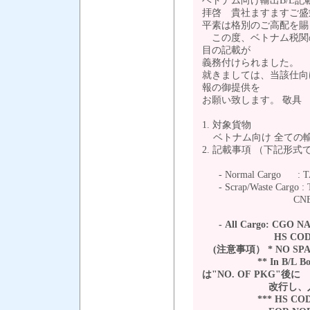
ベトナム向け輸出B/L
拝啓 貴社ますますご盛
平素は格別のご高配を賜
この度、ベトナム税関の
目の記載が
義務付けられました。
就きましては、当該仕向け
報の御提供を
お願い致します。 敬具
1. 対象貨物
ベトナム向け 全ての
2. 記載事項 （下記形
- Normal Cargo : T
- Scrap/Waste Cargo
CNEE NAME#AD
- All Cargo: CGO N
HS COD
(注意事項） * NO SPAC
** In B/L Body, ch
は"NO. OF PKG"後に
改行し、入
*** HS CODE must be 