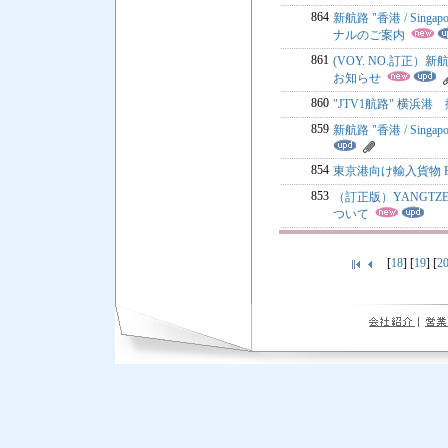
864
新航路 "香港 / Sing
ナルのご案内
861
(VOY. NO.訂正）新航路 
お知らせ
860
"JTV1航路" 横浜
859
新航路 "香港 / Singa
854
東京港向け輸入貨物 
853
（訂正版）YANGTZE
ついて
[
18
] [
19
] [
2