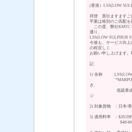
(香港）LSS(LOW SU
拝啓 貴社ますますご
平素は格別のご高配を
この度、弊社KMTC 
通り、
LSS(LOW SULPH
今後も、サービス向上
の程宜しく
お願い申し上げます。
記
1) 名称 : LSS(LOW
*MARPOL条約
き、
低硫黄成分含有の
ジ
2) 対象貨物 ：日本
3) 適用料率 ：$20/20
$40/40F