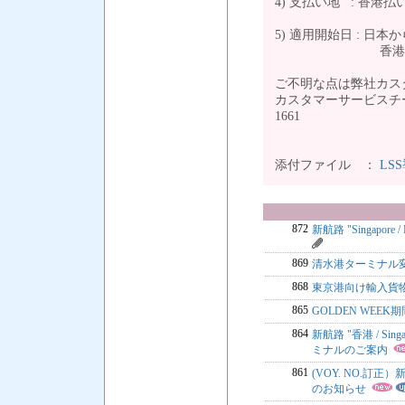
4) 支払い地 : 香港払
5) 適用開始日 : 日
香港から日本への
ご不明な点は弊社カス
カスタマーサービスチーム TE
1661 
添付ファイル ：
LS
872
新航路 "Singapore
869
清水港ターミナル
868
東京港向け輸入貨物
865
GOLDEN WEE
864
新航路 "香港 / Sin
ミナルのご案内
861
(VOY. NO.訂正）新航
のお知らせ