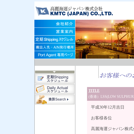
TITLE
(香港）LSS(LOW SULPH
平成30年12月吉日
お客様各位
高麗海運ジャパン株式