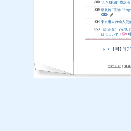
860
"JTV1航路" 横
859
新航路 "香港 / Sing
854
東京港向け輸入貨物
853
（訂正版）YANGTZ
目について
[
18
] [
19
] [
2