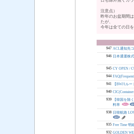
日も除外無くカウ
注意点）
昨年のお盆期間は
たが、
今年は全ての日
947
ACL通知先
946
日本通運株
945
CY OPEN 
944
FAQ(Freque
941
【BWJ1ル
940
CIC(Contain
939
【韓国を除く】 L
料率
938
日韓航路 LOW
935
Free Tim
932
GOLDEN 