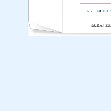
[
13
] [
14
] [
1