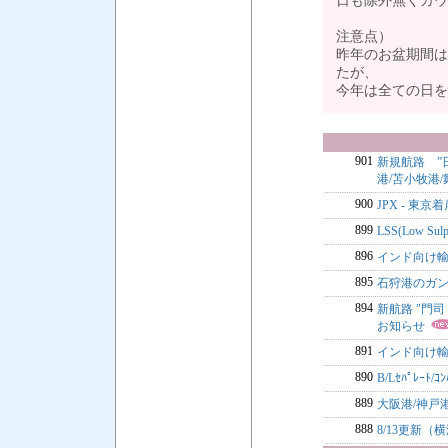
日も除外無くカウ
注意点）
昨年のお盆期間は
たが、
今年は全ての日
901
新規航路 ”
港/苫小牧港/
900
JPX - 
899
LSS(Low Sul
896
インド向け輸
895
石狩港のガ
894
新航路 "門司 
お知らせ
891
インド向け輸
890
B/Lｾﾊﾟﾚｰ
889
大阪港/神戸
888
8/13更新