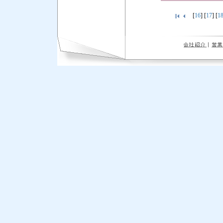
[
16
] [
17
] [
1