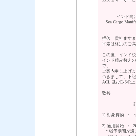
カスタマーサー
インド向け輸
Sea Cargo Manifes
拝啓 貴社ますま
平素は格別のご高
この度、インド税
インド積み替えの
で、
ご案内申し上げま
つきまして、下記
ACL 及びE-S
敬具
1) 対象貨物 
2) 適用開始 ： 
* 猶予期間が設