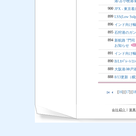
港/苫小牧港/
900
JPX - 
899
LSS(Low Sul
896
インド向け輸
895
石狩港のガ
894
新航路 "門司 
お知らせ
891
インド向け輸
890
B/Lｾﾊﾟﾚｰ
889
大阪港/神戸
888
8/13更新
[
16
] [
17
] [
1