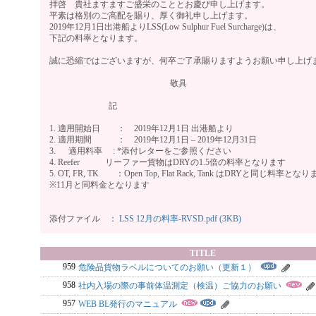
拝啓 貴社ますますご盛栄のこととお慶び申し上げます。
平素は格別のご高配を賜り、厚く御礼申し上げます。
2019年12月1日出港船よりLSS(Low Sulphur Fuel Surcharge)は、
下記の料率となります。
誠に恐縮ではございますが、何卒ご了承賜りますようお願い申し上げ
敬具
記
1. 適用開始日 ： 2019年12月1日 出港船より
2. 適用期間 ： 2019年12月1日 – 2019年12月31日
3. 適用料率 : *添付レターをご参照ください
4. Reefer リーファー貨物はDRYの1.5倍の料率となります
5. OT, FR, TK ：Open Top, Flat Rack, Tank はDRYと同じ料率とな
※11月と同料金となります
添付ファイル ：
LSS 12月の料率-RVSD.pdf (3KB)
TITLE
959
危険品貨物ラベルについてのお願い（更新１）
958
社内入場の際の事前体温測定（検温）ご協力のお願い
957
WEB BL発行のマニュアル