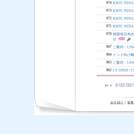
974
KMTC PE
973
KMTC PE
972
KMTC PE
971
KMTC PE
970
韓国発日本向け貨物
せ
967
ご案内：LSS
964
インド向け輸
963
ご案内：LSS
962
CY OPEN 
[
11
] [
12
] [
1