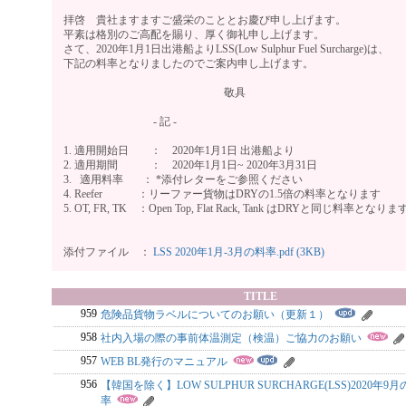
拝啓 貴社ますますご盛栄のこととお慶び申し上げます。
平素は格別のご高配を賜り、厚く御礼申し上げます。
さて、2020年1月1日出港船よりLSS(Low Sulphur Fuel Surcharge)は、
下記の料率となりましたのでご案内申し上げます。
敬具
- 記 -
1. 適用開始日 ： 2020年1月1日 出港船より
2. 適用期間 ： 2020年1月1日~ 2020年3月31日
3. 適用料率 ： *添付レターをご参照ください
4. Reefer ：リーファー貨物はDRYの1.5倍の料率となります
5. OT, FR, TK ：Open Top, Flat Rack, Tank はDRYと同じ料率となりま
添付ファイル ：
LSS 2020年1月-3月の料率.pdf (3KB)
TITLE
959
危険品貨物ラベルについてのお願い（更新１）
958
社内入場の際の事前体温測定（検温）ご協力のお願い
957
WEB BL発行のマニュアル
956
【韓国を除く】LOW SULPHUR SURCHARGE(LSS)2020年9月
率