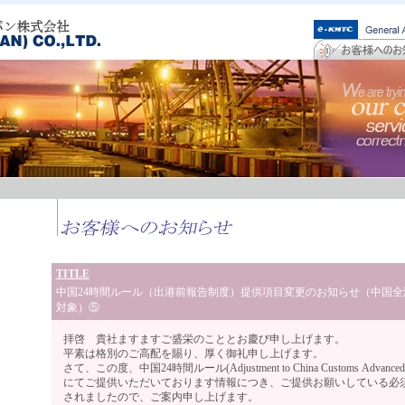
TITLE
中国24時間ルール（出港前報告制度）提供項目変更のお知らせ（中国全
対象）⑤
拝啓 貴社ますますご盛栄のこととお慶び申し上げます。
平素は格別のご高配を賜り、厚く御礼申し上げます。
さて、この度、中国24時間ルール(Adjustment to China Customs Advanced M
にてご提供いただいております情報につき、ご提供お願いしている必
されましたので、ご案内申し上げます。