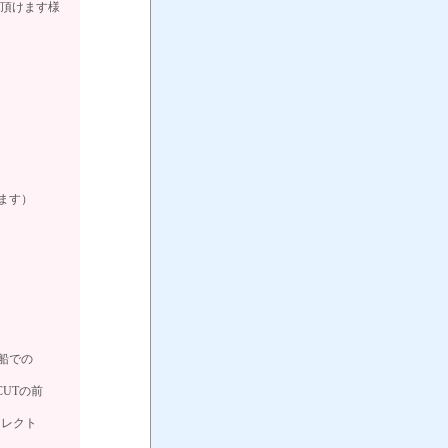
供頂けます様
ます）
）
船での
CUTの前
イレクト