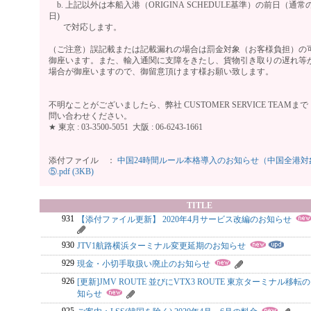
b. 上記以外は本船入港（ORIGINA SCHEDULE基準）の前日（通常
日)
で対応します。
（ご注意）誤記載または記載漏れの場合は罰金対象（お客様負担）の
御座います。また、輸入通関に支障をきたし、貨物引き取りの遅れ等
場合が御座いますので、御留意頂けます様お願い致します。
以
不明なことがございましたら、弊社 CUSTOMER SERVICE TEAMまで
問い合わせください。
★ 東京 : 03-3500-5051 大阪 : 06-6243-1661
添付ファイル ：
中国24時間ルール本格導入のお知らせ（中国全港対
⑤.pdf (3KB)
TITLE
931
【添付ファイル更新】 2020年4月サービス改編のお知らせ
930
JTV1航路横浜ターミナル変更延期のお知らせ
929
現金・小切手取扱い廃止のお知らせ
926
[更新]JMV ROUTE 並びにVTX3 ROUTE 東京ターミナル移転
知らせ