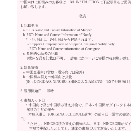
中国向けに船積みのお客様は、B/L INSTRUCTIONに下記項目をご提
お願い致します。
敬具
1. 記載事項
a. PIC's Name and Contact Infomation of Shipper
b. PIC's Name and Contact Information of Notify
* 下記項目は、必須項目から解除されます。
- Shipper's Company code of Shipper /Consignee/ Notify party
- PIC's Name and Contact information of Consignee
c. 具体的な品名の記載
（曖昧な品名記載は不可。 詳細は次ページご参照の程お願い致し
2. 対象貨物
a. 中国全港向け貨物（香港向けは除外）
b. 中国積み替えの他国向け貨物
(例：QINGDAO, NINGBO, SHEKOU, XIAMEN等 T/Sで他国向け
3. 適用開始日 ：即時
4. 書類カット日
a. 中国向け及び中国積み替え貨物で、日本 - 中国間がダイレクト本
船積み手配の場合
: 本船入港日（ORIGINA SCHEDULE基準）の前々日（通常の書類
日）
* ただし、NINGBO積み替えの貨物のみ、日本 - NINGBO間がダ
本船で手配したとしても、通常の書類 CUTで対応いたします。