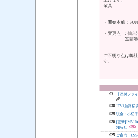
上げます。
敬具
・開始本船：SUNNY 
・変更点 ：仙台
室蘭港(木曜→
ご不明な点は弊社
す。
931
【添付ファイ
930
JTV1航路
929
現金・小切
926
[更新]JMV 
知らせ
925
ご案内：LSS