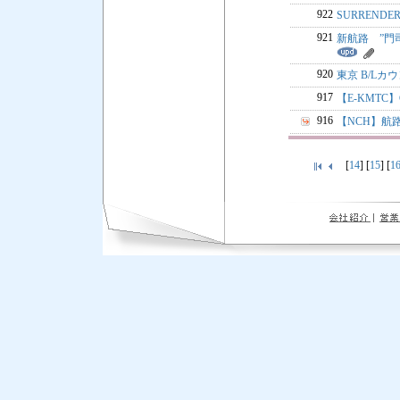
922
SURREND
921
新航路 ”門司 
920
東京 B/L
917
【E-KMTC
916
【NCH】航
[
14
] [
15
] [
1