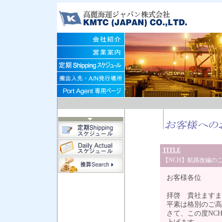
TITLE
【NCH】航路改編の
お客様各位
拝啓 貴社ますま
平素は格別のご高
さて、この度NC