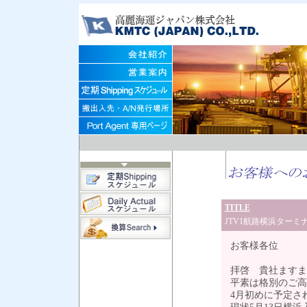
TITLE
JTV1航路横浜ター
お客様各位
拝啓 貴社ますま
平素は格別のご高
4月初めに予定さ