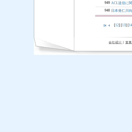
949
ACL送信に
948
日本発仁川向
[
12
] [
13
] [
1