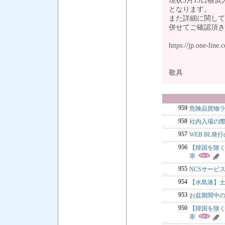
現状5月13日横浜入
となります。
また詳細に関して
併せてご確認頂き
https://jp.one-line
敬具
959
危険品貨物
958
社内入場の
957
WEB BL発
956
【韓国を除く】L
率
955
NCSサービ
954
【水島港】
953
お盆期間中のC
950
【韓国を除く】L
率