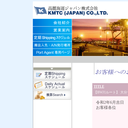
TITLE
【BWJ1ルート】 
令和2年6月吉日
お客様各位
BWJ1ルー