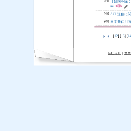
950
【韓国を除く】L
率
949
ACL送信に
948
日本発仁川向
[
12
] [
13
] [
1