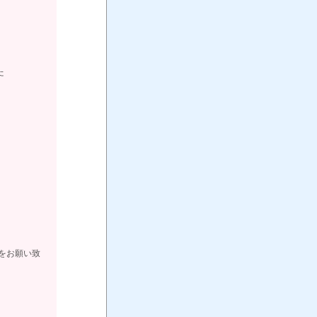
た
。
をお願い致
3-1661