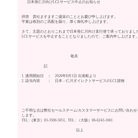
日本発仁川向けLCLサービス中止のお知らせ
拝啓 貴社ますますご盛栄のこととお慶び申し上げます。
平素は格別のご高配を賜り、厚く御礼申し上げます。
さて、主題のとおりこれまで日本発仁川向け直行便で承っておりまし
LCLサービスを中止することとなりましたので、ご案内申し上げます
敬具
記
1. 適用開始日 ： 2020年8月1日 出港船より
2. 該当内容 ： 日本 – 仁川ダイレクトサービスのLCL貨物
ご不明な点は弊社セールスチーム/カスタマーサービスにお問い合わせ
します。
TEL : (東京）03-3500-5051, TEL : （大阪）06-624
以上