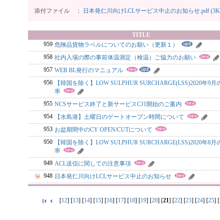
添付ファイル ：
日本発仁川向けLCLサービス中止のお知らせ.pdf (3K
TITLE
959
危険品貨物ラベルについてのお願い（更新１）
958
社内入場の際の事前体温測定（検温）ご協力のお願い
957
WEB BL発行のマニュアル
956
【韓国を除く】LOW SULPHUR SURCHARGE(LSS)2020年9月
率
955
NCSサービス終了と新サービスCJ1開始のご案内
954
【水島港】土曜日のゲートオープン時間について
953
お盆期間中のCY OPEN/CUTについて
950
【韓国を除く】LOW SULPHUR SURCHARGE(LSS)2020年8月
率
949
ACL送信に関しての注意事項
948
日本発仁川向けLCLサービス中止のお知らせ
[
12
] [
13
] [
14
] [
15
] [
16
] [
17
] [
18
] [
19
] [
20
] [
21
] [
22
] [
23
] [
24
] [
25
] [