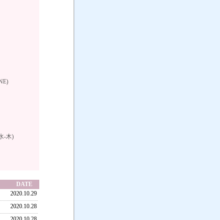
NE)
-木)
。
DATE
2020.10.29
2020.10.28
2020.10.28