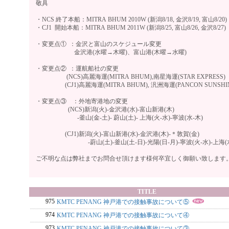
敬具
・NCS 終了本船：MITRA BHUM 2010W (新潟8/18, 金沢8/19, 富山8/20)
・CJ1 開始本船：MITRA BHUM 2011W (新潟8/25, 富山8/26, 金沢8/27)
・変更点① ：金沢と富山のスケジュール変更
金沢港(水曜→木曜)、富山港(木曜→水曜)
・変更点② ：運航船社の変更
(NCS)高麗海運(MITRA BHUM),南星海運(STAR EXPRESS)
(CJ1)高麗海運(MITRA BHUM), 汎洲海運(PANCON SUNSHI
・変更点③ ：外地寄港地の変更
(NCS)新潟(火)-金沢港(水)-富山新港(木)
-釜山(金-土)- 蔚山(土)- 上海(火-水)-寧波(水-木)
(CJ1)新潟(火)-富山新港(水)-金沢港(木)-＊敦賀(金)
-蔚山(土)-釜山(土-日)-光陽(日-月)-寧波(火-水)-上海(水
ご不明な点は弊社までお問合せ頂けます様何卒宜しく御願い致します
TITLE
975
KMTC PENANG 神戸港での接触事故について⑤
974
KMTC PENANG 神戸港での接触事故について④
973
KMTC PENANG 神戸港での接触事故について③