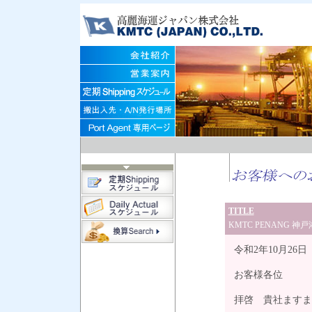
TITLE
KMTC PENANG 
令和2年10月26日
お客様各位
拝啓 貴社ますま