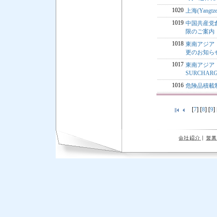
1020
上海(Yangt
1019
中国共産党
限のご案内
1018
東南アジア・中
更のお知ら
1017
東南アジア・中
SURCHA
1016
危険品積載制限の
[
7
] [
8
] [
9
] 