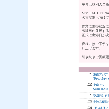
平素は格別のご高
M/V. KMTC
名古屋港へ向けて
作業に進捗状況に
出港日が前後する
正式に出港日が決
皆様にはご不便を
し上げます。
引き続きご愛顧
1026
東南アジア・中
更のお知ら
1025
東南アジア・中
SURCHA
1023
寧波向け荷揚
1022
危険品積載
1021
7月 4連休に